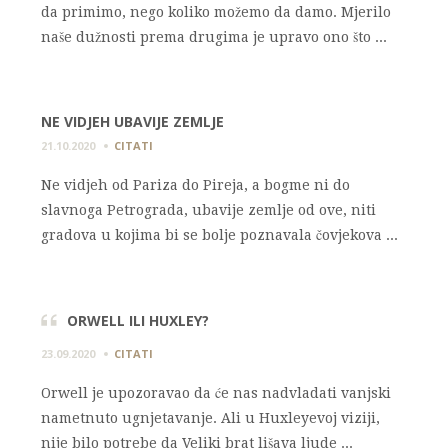
da primimo, nego koliko možemo da damo. Mjerilo
naše dužnosti prema drugima je upravo ono što ...
NE VIDJEH UBAVIJE ZEMLJE
21.10.2020
CITATI
Ne vidjeh od Pariza do Pireja, a bogme ni do
slavnoga Petrograda, ubavije zemlje od ove, niti
gradova u kojima bi se bolje poznavala čovjekova ...
ORWELL ILI HUXLEY?
23.09.2020
CITATI
Orwell je upozoravao da će nas nadvladati vanjski
nametnuto ugnjetavanje. Ali u Huxleyevoj viziji,
nije bilo potrebe da Veliki brat lišava ljude ...