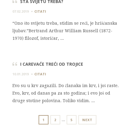
ŠTA SVIJETU TREBA?
07.02.2019
CITATI
“Ono što svijetu treba, stidim se reći, je hrišćanska
ljubav.”Bertrand Arthur William Russell (1872-
1970) filozof, istoričar, ...
I CAREVAĆE TREĆI OD TROJICE
10.01.2019
CITATI
Evo su u krv zagazili. Do članaka im krv, i još raste.
Evo, krv, od danas pa za sto godina; i evo još od
druge stotine polovina. Toliko vidim. ...
POSTS
…
PAGE
PAGE
PAGE
1
2
5
NEXT
NAVIGATION