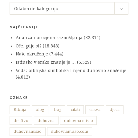
KATEGORIJE
Odaberite kategoriju
NAJČITANIJE
Analiza i procjena razmišljanja
(32.314)
Oče, gdje si?
(18.848)
Naše okruženje
(7.444)
Istinsko vjersko znanje je …
(6.529)
Voda: biblijska simbolika i njeno duhovno značenje
(4.812)
OZNAKE
Biblija
blog
bog
citati
crkva
djeca
društvo
duhovna
duhovna misao
duhovnamisao
duhovnamisao.com