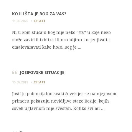
KO ILI ŠTA JE BOG ZA VAS?
11.06.2020
CITATI
Ni u kom slučaju Bog nije neko “šta” u koje neko
može zaviriti izbliza ili na daljinu i ocjenjivati i
omalovažavati kako hoće. Bog je ...
JOSIFOVSKE SITUACIJE
15.05.2019
CITATI
Josif je potencijalno svaki čovek jer se na njegovom
primeru pokazuju nevidljive staze Božije, kojih
čovek uglavnom nije svestan. Koliko svi mi ...