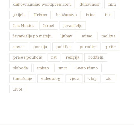
duhovnamisao.wordpress.com
duhovnost
film
grijeh
Hristos
hrišćanstvo
istina
isus
Isus Hristos
Izrael
jevanđelje
jevanđelje po mateju
ljubav
misao
molitva
novac
poezija
politika
porodica
priče
priče s poukom
rat
religija
roditelji
sloboda
smisao
smrt
Sveto Pismo
tumačenje
videoblog
vjera
vlog
zlo
život