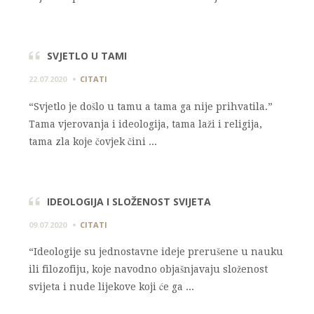
SVJETLO U TAMI
22.07.2020
CITATI
“Svjetlo je došlo u tamu a tama ga nije prihvatila.”
Tama vjerovanja i ideologija, tama laži i religija,
tama zla koje čovjek čini ...
IDEOLOGIJA I SLOŽENOST SVIJETA
09.07.2020
CITATI
“Ideologije su jednostavne ideje prerušene u nauku
ili filozofiju, koje navodno objašnjavaju složenost
svijeta i nude lijekove koji će ga ...