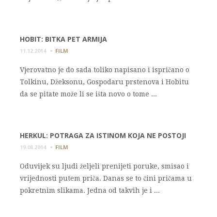
HOBIT: BITKA PET ARMIJA
11.12.2014
FILM
Vjerovatno je do sada toliko napisano i ispričano o
Tolkinu, Džeksonu, Gospodaru prstenova i Hobitu
da se pitate može li se išta novo o tome ...
HERKUL: POTRAGA ZA ISTINOM KOJA NE POSTOJI
19.08.2014
FILM
Oduvijek su ljudi željeli prenijeti poruke, smisao i
vrijednosti putem priča. Danas se to čini pričama u
pokretnim slikama. Jedna od takvih je i ...