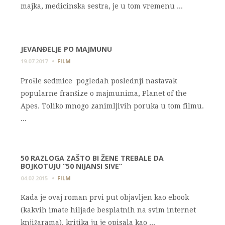
majka, medicinska sestra, je u tom vremenu ...
JEVANĐELJE PO MAJMUNU
19.07.2017
FILM
Prošle sedmice pogledah poslednji nastavak
popularne franšize o majmunima, Planet of the
Apes. Toliko mnogo zanimljivih poruka u tom filmu.
...
50 RAZLOGA ZAŠTO BI ŽENE TREBALE DA
BOJKOTUJU “50 NIJANSI SIVE”
04.02.2015
FILM
Kada je ovaj roman prvi put objavljen kao ebook
(kakvih imate hiljade besplatnih na svim internet
knjižarama), kritika ju je opisala kao ...