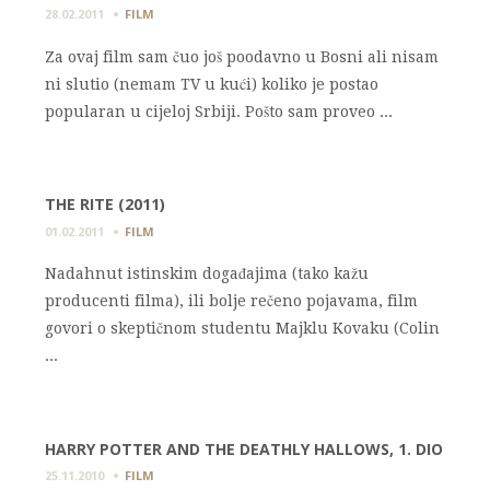
28.02.2011
FILM
Za ovaj film sam čuo još poodavno u Bosni ali nisam
ni slutio (nemam TV u kući) koliko je postao
popularan u cijeloj Srbiji. Pošto sam proveo ...
THE RITE (2011)
01.02.2011
FILM
Nadahnut istinskim događajima (tako kažu
producenti filma), ili bolje rečeno pojavama, film
govori o skeptičnom studentu Majklu Kovaku (Colin
...
HARRY POTTER AND THE DEATHLY HALLOWS, 1. DIO
25.11.2010
FILM