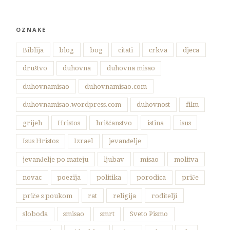
OZNAKE
Biblija
blog
bog
citati
crkva
djeca
društvo
duhovna
duhovna misao
duhovnamisao
duhovnamisao.com
duhovnamisao.wordpress.com
duhovnost
film
grijeh
Hristos
hrišćanstvo
istina
isus
Isus Hristos
Izrael
jevanđelje
jevanđelje po mateju
ljubav
misao
molitva
novac
poezija
politika
porodica
priče
priče s poukom
rat
religija
roditelji
sloboda
smisao
smrt
Sveto Pismo