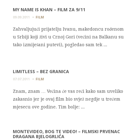
MY NAME IS KHAN – FILM ZA 9/11
09.09.2011
FILM
Zahvaljujući prijatelju Ivanu, makedoncu rođenom
u Srbiji koji živi u Crnoj Gori (većini na Balkanu su
tako izmiješani putevi), pogledao sam tek ...
LIMITLESS – BEZ GRANICA
07.07.2011
FILM
Znam, znam … Većina će vas reći kako sam uveliko
zakasnio jer je ovaj film bio svjež negdje u trećem
mjesecu ove godine. Tim bolje: ...
MONTEVIDEO, BOG TE VIDEO! – FILMSKI PRVENAC
DRAGANA BJELOGRLIĆA