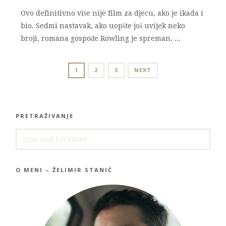
Ovo definitivno više nije film za djecu, ako je ikada i
bio. Sedmi nastavak, ako uopšte još uvijek neko
broji, romana gospođe Rowling je spreman. ...
POSTS
PAGE
PAGE
PAGE
1
2
3
NEXT
NAVIGATION
PRETRAŽIVANJE
SEARCH
FOR:
O MENI – ŽELIMIR STANIĆ