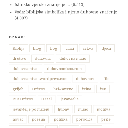
Istinsko vjersko znanje je …
(6.513)
Voda: biblijska simbolika i njeno duhovno značenje
(4.807)
OZNAKE
Biblija
blog
bog
citati
crkva
djeca
društvo
duhovna
duhovna misao
duhovnamisao
duhovnamisao.com
duhovnamisao.wordpress.com
duhovnost
film
grijeh
Hristos
hrišćanstvo
istina
isus
Isus Hristos
Izrael
jevanđelje
jevanđelje po mateju
ljubav
misao
molitva
novac
poezija
politika
porodica
priče